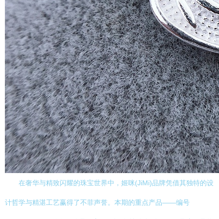
在奢华与精致闪耀的珠宝世界中，姬咪(JiMi)品牌凭借其独特的设
计哲学与精湛工艺赢得了不菲声誉。本期的重点产品——编号