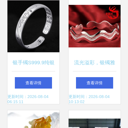
银手镯S999.9纯银
流光溢彩，银镯雅
女款 简约之美，送
韵——详解老凤祥
查看详情
查看详情
给妻子的心意之选
银饰手镯的永恒魅
更新时间：2026-08-04
更新时间：2026-08-04
06:15:11
10:13:02
力