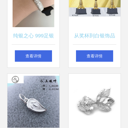
纯银之心 999足银
从奖杯到白银饰品
龙凤手镯的浪漫与
探寻工艺品金属定
查看详情
查看详情
传承
制背后的价值密码