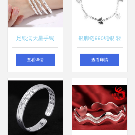
足银满天星手镯
银脚链990纯银 轻
盈足间的优雅之选-
查看详情
查看详情
--最新优惠指南