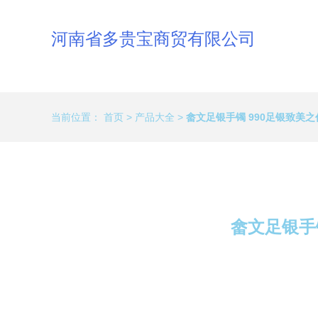
河南省多贵宝商贸有限公司
当前位置：
首页
>
产品大全
>
畲文足银手镯 990足银致美
畲文足银手