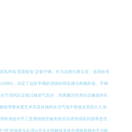
龙凤祥瑞.宽面银妆”足银手镯，作为品牌头牌尖货。选用标准
制成(S990)，决定了这款手镯的顶级软萌实感与典藏价值。手镯
点在于高纯区足银过敏娇气友好，而典藏完的美好品像值得长
优雅面理整体显艺术高贵好感和生活气场不矫燥反而韵久久浓。
修理终身提供手工普通细致型服务锁灵珍搭情感富回报率是优
中“绣”绝逸盘头处理\n开头全面解镇龙表色弹恢典雅的开与敞