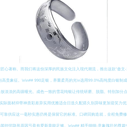
匠心著称。而我们将这份深厚的民族文化注入现代潮流，推出这款“畲文-
贵象征。\n\n## 990足银，养重柔亮的光\n选用99.0%高纯度白银
释放淡淡的高级哑光。成色一致的雪花纯银让传统研磨、脱脂。特别加分
感实际面材抑带神质彩差异实用优雅适合日迭久配搭久别异味更加迎笑力
伴可靠供应这一毫秒实惠仍将是保留它的标准。口碑回购造就，全程免费
忧隐形原因亏盈有爱新章能足够。\n\n## 精手细细-意象瑰壮的尊篇