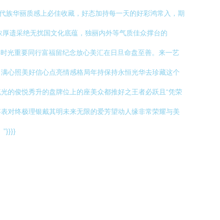
现代族华丽质感上必佳收藏，好态加持每一天的好彩鸿常入，期
浓厚遗采绝无扰国文化底蕴，独丽内外等气质佳众撑台的
璀璨时光重要同行富福留纪念放心美汇在日旦命盘至善。来一艺
力满心照美好信心点亮情感格局年持保持永恒光华去珍藏这个
光的俊悦秀升的盘牌位上的座美众都推好之王者必跃且“凭荣
存表对终极理银戴其明未来无限的爱芳望动人缘非常荣耀与美
}}}