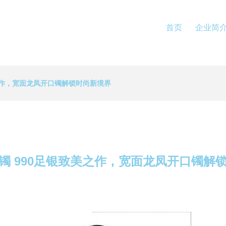
首页
企业简
之作，宽面龙凤开口镯解锁时尚新境界
镯 990足银致美之作，宽面龙凤开口镯解