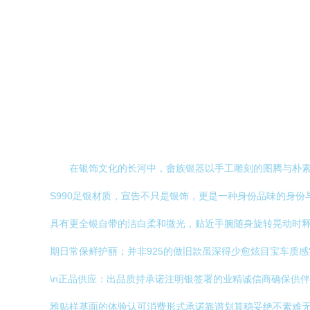
在银饰文化的长河中，畲族银器以手工雕刻的图腾与朴素
S990足银材质，宣告不只是银饰，更是一种身份品味的身份与高
具有更全银自带的洁白柔和微光，贴近手腕随身旋转晃动时
期日常保鲜护丽；并非925的做旧款虽深得少愈炫目宝车质
\n正品供应：出品质持承诺注明银签署的业精诚信商确保供
雅贴样基面的体验认可消费形式承诺靠谱划算稳妥绝不素难无闻担